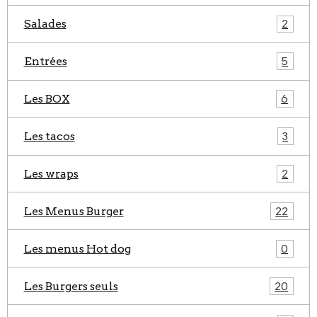
Salades
2
Entrées
5
Les BOX
6
Les tacos
3
Les wraps
2
Les Menus Burger
22
Les menus Hot dog
0
Les Burgers seuls
20