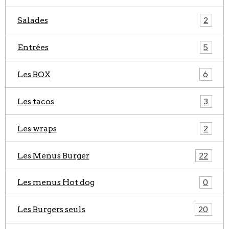
Salades
2
Entrées
5
Les BOX
6
Les tacos
3
Les wraps
2
Les Menus Burger
22
Les menus Hot dog
0
Les Burgers seuls
20